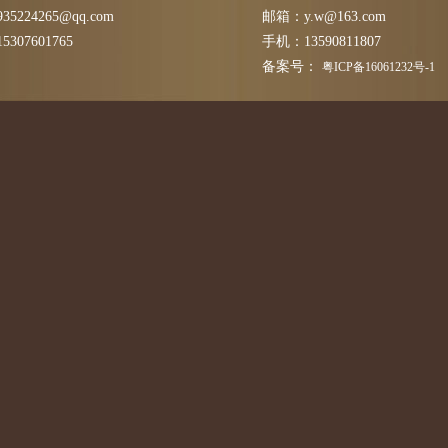
5224265@qq.com
邮箱：y.w@163.com
307601765
手机：13590811807
备案号：
粤ICP备16061232号-1