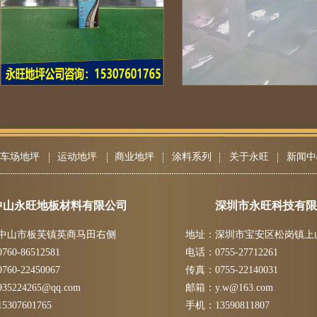
车场地坪
运动地坪
商业地坪
涂料系列
关于永旺
新闻中
中山永旺地板材料有限公司
深圳市永旺科技有限
中山市板芙镇英商马田右侧
地址：深圳市宝安区松岗镇上
60-86512581
电话：0755-27712261
60-22450067
传真：0755-22140031
5224265@qq.com
邮箱：y.w@163.com
307601765
手机：13590811807